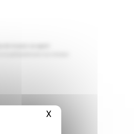
ux de trouver un agent
s en partenariat avec nos réseaux
X
Hide cookie banner