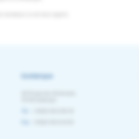
es armateurs ou de leurs agents.
Dunkerque
30/34 quai des Américains
59140 Dunkerque
Tel. :
+33(0)3 28 65 86 40
Fax :
+33(0)3 28 63 02 83