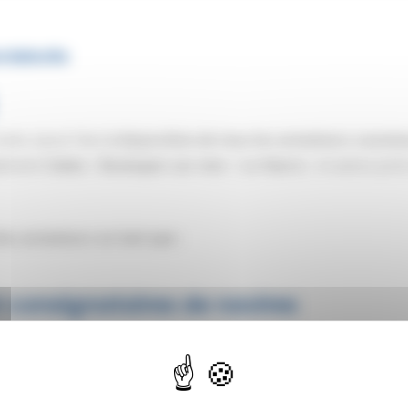
ardebolle
otre savoir faire
à disposition de tous les armateurs soucie
alement
Calais
/
Boulogne-sur-mer
/
Le Havre
/ et autres port
es armateurs en tant que :
t consignataires de navires