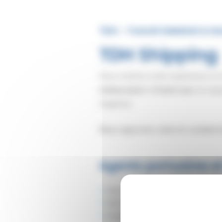
TDH - Transit Dekeirel & H
TDH Shipping
Nous mettons notre expérience et n
indépendant
à
Dunkerque
(et ég
d'agents)
Nous agissons selon le souhait d
Agents portuaires e
Navires tramping
Navires lignes régulières
Feeders.