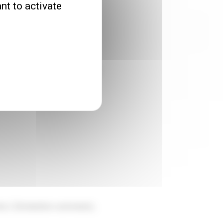
nt to activate
eurisés et/ou
marché du Nord de la France.
on ( Déclaration sommaire) ;