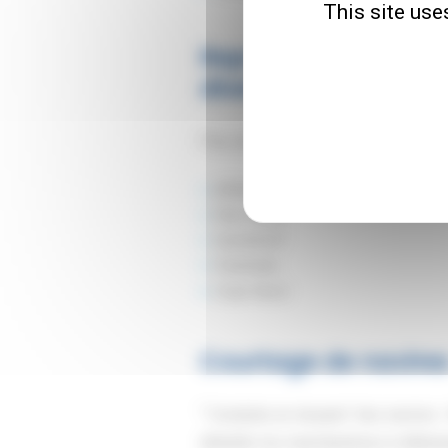
This site use
Représentants comme
divers.
Plus de 20 ans d'expériences dans 
ARKAS
Nile Dutch
Spliethoff
Seatrade
Cnan Nord.
Courtage de navire
‘' Conduite en douane'' des navires
détailler les marchandises à débar