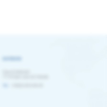
Le Havre
Quai du Radicatel
71170 Saint Jean de Folleville
Tel. :
+33(0)3 28 65 86 40